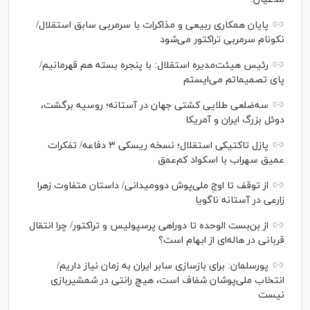
پایان همکاری ربیعی و مذاکرات با سرمربی سابق استقلال/
نکونام سرمربی تراکتور می‌شود
رئیس هیئت‌مدیره استقلال: با پنجره بسته هم قهرمانیم/
پای تصمیماتم می‌ایستم
سه‌ضلعی طلایی کشتی جهان در آستانه؛ روسیه برگشت،
دوئل بزرگ ایران و آمریکا
پازل تاکتیکی استقلال؛ نسخه ریسکی ۳ دفاعه/ تفکرات
عمیق سهراب با اسکواد کم‌عمق
از توقف تا اوجِ ملی‌پوش دوومیدانی/ داستان متفاوت زهرا
زارعی در آستانه ناگویا
از بن‌بست الوحده تا دوراهی پرسپولیس و تراکتور/ چرا انتقال
قربانی در هاله‌ای از ابهام است؟
پورسلمان: برای بازسازی سابر ایران به زمان نیاز داریم/
انتخاب ملی‌پوشان شفاف است، هیچ رانتی در شمشیربازی
نیست