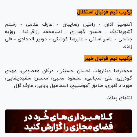
ترکیب تیم فوتبال استقلال
آنتونیو آدان - رامین رضاییان - عارف غلامی - رستم
آشورماتوف - حسین گودرزی - امیرمحمد رزاقی‌نیا - روزبه
چشمی - یاسر آسانی - علیرضا کوشکی - مونیر الحدادی - قلی
زاده.
ترکیب تیم فوتبال خیبر
محمدرضا دیناروند، احسان حسینی، عرفان معصومی، مهدی
گودرزی، علی شجاعی، مسعود محبی، محسن سفیدچغایی،
مهرداد قنبری، صادق آلبوصبیح، اسماعیل بابایی، عارف قزل
انتهای پیام/