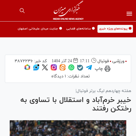
🟡 پرونده‌های ویژه خبری
🟡 سامانه‌های قضایی
🟡 جنایت میدان علیخانی اصفهان
ورزشی
فوتبال
17:11
24 آذر 1404
کد خبر:
۴۸۷۲۲۳۶
چاپ
تعداد نظرات:
۱ دیدگاه
هفته چهاردهم لیگ برتر فوتبال|
خیبر خرم‌آباد و استقلال با تساوی به
رختکن رفتند