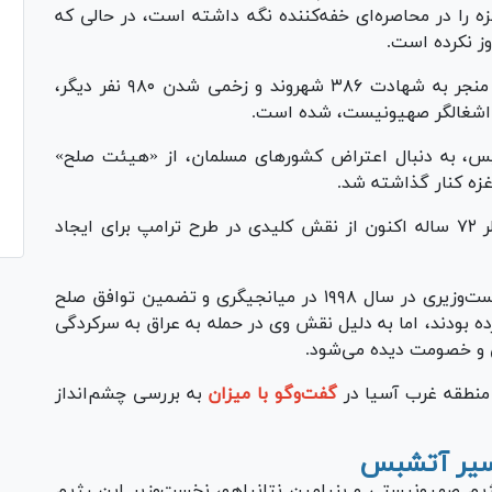
 را در محاصره‌ای خفه‌کننده نگه داشته است، در حالی که
براساس این بیانیه، این نقض‌های سیستماتیک منجر به شهادت ۳۸۶ شهروند و زخمی شدن ۹۸۰ نفر دیگر،
یس، به دنبال اعتراض کشور‌های مسلمان، از «هیئت صلح»
غزه کنار گذاشته شد.
طبق اظهارات چهره‌های نزدیک به احزاب، تونی بلر ۷۲ ساله اکنون از نقش کلیدی در طرح ترامپ برای ایجاد
اگرچه حامیان بلر به نقش ادعایی او در دوران نخست‌وزیری در سال ۱۹۹۸ در میانجیگری و تضمین توافق صلح
ده بودند، اما به دلیل نقش وی در حمله به عراق به سرکردگی
گفت‌و‌گو با میزان
به بررسی چشم‌انداز
 آتش‎بس
کز رژیم صهیونیستی و بنیامین نتانیاهو، نخست‌وزیر این رژیم