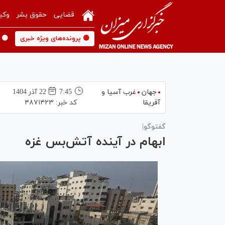
قضایی
حقوق بشر
وکی
🟡 پرونده‌های ویژه خبری
🟡 
جهان
غرب آسیا و
7:45
22 آذر 1404
آفریقا
کد خبر:
۴۸۷۱۴۲۳
گفت‎وگو|
ابهام در آینده آتش‌بس غزه