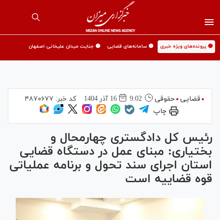
🟡 پرونده‌های ویژه خبری
🟡 سامانه‌های قضایی
🟡 جنایت میدان علیخانی اصفهان
قضایی
حقوقی
9:02
16 آذر 1404
کد خبر:
۴۸۷۰۶۷۷
چاپ
رئیس کل دادگستری چهارمحال و
بختیاری: مبنای عمل در دستگاه قضایی
استان اجرای سند تحول و برنامه عملیاتی
قوه قضاییه است