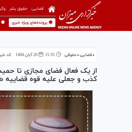
قضایی
حقوق بشر
وکی
🟡 پرونده‌های ویژه خبری
🟡 
قضایی
حقوقی
15:35
20 آبان 1404
کد خبر
از یک فعال فضای مجازی تا حمید ر
کذب و جعلی علیه قوه قضاییه 