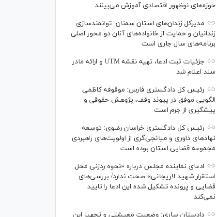
حوزه‌های نوظهور اقتصادی آموزش می‌بینند
مدیرکل زندان‌های استان سمنان: توانمندسازی
زندانیان و حمایت از خانواده‌های آنان دو محور اصلی
برنامه‌های سال جاری است
جزئیات ثبت ادعا، تهیه نقشه UTM و ارائه مادر
سند اعلام شد
رئیس کل دادگستری فارس: موقوفه کاظمی
الگویی موفق در پیوند وقف، پژوهش حقوقی و
پیشگیری از جرم است
رئیس کل دادگستری خراسان رضوی: توسعه
نهاد‌های داوری و میانجی‌گری از اولویت‌های راهبردی
مجموعه قضایی استان بوده است
ادعای نماینده مجلس درباره «نحوه ردزنی محل
استقرار شهید لاریجانی» صحت ندارد/ بررسی‌های
قضایی و پرونده تشکیل شده این ادعا را تایید
نمی‌کند
دادستان ساری: وضعیت معیشتی و تجهیز این