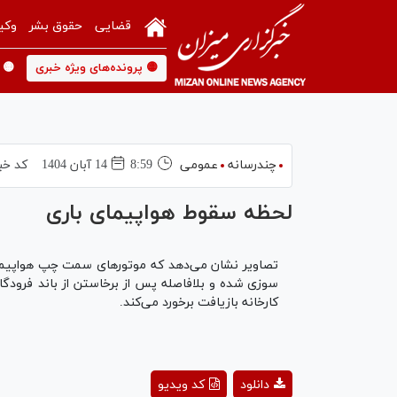
قضایی
حقوق بشر
وکی
🟡 پرونده‌های ویژه خبری
🟡 
چندرسانه
عمومی
8:59
14 آبان 1404
کد خب
لحظه سقوط هواپیمای باری
تصاویر نشان می‌دهد که موتور‌های سمت چپ هواپیمای
سوزی شده و بلافاصله پس از برخاستن از باند فرودگ
کارخانه بازیافت برخورد می‌کند.
ay
دانلود
کد ویدیو