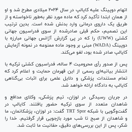
اتهام دوپینگ علیه کایالپ در سال ۲۰۲۴ میلادی مطرح شد و او
از همان ابتدا تأکید کرد که ماده مورد نظر به‌طور ناخواسته و از
طریق یک داروی درمانی وارد بدنش شده است. بدین ترتیب
این تصمیم، حکم قبلی صادرشده از سوی فدراسیون جهانی
کشتی (UWW) را که در پی گزارش آژانس جهانی مبارزه با
دوپینگ (WADA) مبنی بر وجود ماده ممنوعه در نمونه آزمایش
کایالپ صادر شده بود، لغو می‌کند.
پس از صدور رأی محرومیت ۴ ساله، فدراسیون کشتی ترکیه با
انتشار بیانیه‌ای رسمی از این قهرمان حمایت و اعلام کرد که
تمام مستندات پزشکی و دلایل علمی برای اثبات بی‌گناهی
کایالپ به دادگاه ارائه خواهد شد.
در جریان رسیدگی در لوزان، تیم پزشکی، وکلای مدافع و
شاهدان متعدد از سوی ترکیه حضور یافتند. کایالپ در
گفت‌وگویی با شبکه TRT Spor گفت: در لوزان، پزشکانمان، ما
و شاهدان از صبح تا شب مورد بازجویی قرار گرفتیم. خدا را
شکر، پس از این بررسی‌های دقیق، حقانیت ما ثابت شد.