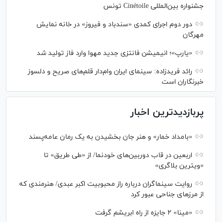
جشنواره بین‌المللی Cinétoile تونس
دور دوم اجرای کمدی «سندباد و فیروز» در خانه نمایش
مهرگان
«یارپ»؛ انیمیشن فانتزی جدید مهوا وارد فاز تولید شد
رائد فریدزاده: سینمای ایران وام‌دار قلم‌های صریح و دلسوز
خبرنگاران است
پربازدیدترین اخبار
«بامداد خمار» و هنر جان بخشیدن به یک رمان عامه‌پسند
اربعین در قاب دوربین‌های خودنما/ از «طی طریق» تا
«ویترین بلاگری»
روایت سینماگران درباره راز محبوبیت اکبر عبدی/ هنرمندی که
از مرزهای جناحی عبور کرد
«مینا» ۲ جایزه از راه ابریشم گرفت