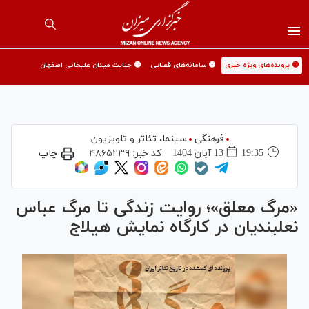
🟡 پرونده‌های ویژه خبری
🟡 سامانه‌های قضایی
🟡 جنایت میدان علیخانی اصفهان
فرهنگی
سینما،‌ تئاتر و تلویزیون
19:35
13 آبان 1404
کد خبر:
۴۸۶۵۲۳۹
چاپ
«مرگ معلق»؛ روایت زندگی تا مرگ عباس
نعلبندیان در کارگاه نمایش هیلاج