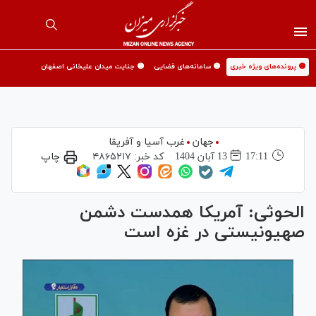
🟡 پرونده‌های ویژه خبری
🟡 سامانه‌های قضایی
🟡 جنایت میدان علیخانی اصفهان
جهان
غرب آسیا و آفریقا
17:11
13 آبان 1404
کد خبر:
۴۸۶۵۲۱۷
چاپ
الحوثی: آمریکا همدست دشمن
صهیونیستی در غزه است