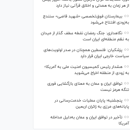
از هر زمان به همدلی و اخلاق قرآنی نیاز دارد
بیمارستان فوق‌تخصصی «شهید قاضی» سنندج
به‌زودی افتتاح می‌شود
نگاهداری: جنگ رمضان نقطه عطف گذار از میدان
به نظم منطقه‌ای ایران است
پزشکیان: فلسطین همچنان در صدر اولویت‌های
سیاست خارجی ایران قرار دارد
هشدار رئیس کمیسیون امنیت ملی به آمریکا؛
به زودی از منطقه اخراج می‌شوید
توافق ایران و عمان به معنای بازگشایی فوری
تنگه هرمز نیست
پنجشنبه؛ پایان ﻋﻤﻠﯿﺎﺕ ﺧﺪﻣﺖ‌ﺭﺳﺎﻧﯽ در
پایانه‌های مرزی ﺑﻪ ﺯﺍﺋﺮان ﺍﺭﺑﻌﯿﻦ
تأخیر در توافق ایران و عمان به‌دلیل مداخله
آمریکا