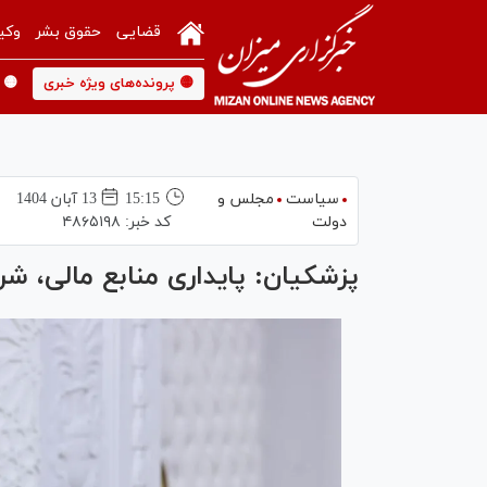
قضایی
حقوق بشر
وکی
🟡 پرونده‌های ویژه خبری
🟡 
سیاست
مجلس و
15:15
13 آبان 1404
دولت
کد خبر:
۴۸۶۵۱۹۸
پزشکیان: پایداری منابع مالی، 