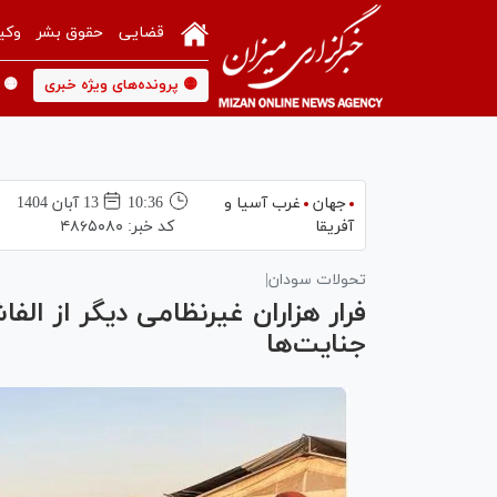
قضایی
حقوق بشر
وکی
🟡 پرونده‌های ویژه خبری
🟡 
جهان
غرب آسیا و
10:36
13 آبان 1404
آفریقا
کد خبر:
۴۸۶۵۰۸۰
تحولات سودان|
فرار هزاران غیرنظامی دیگر از الفا
جنایت‌ها