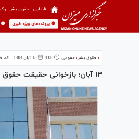
قضایی
حقوق بشر
وکی
🟡 پرونده‌های ویژه خبری
🟡 
حقوق بشر
عمومی
8:08
13 آبان 1404
کد خب
۱۳ آبان؛ بازخوانی حقیقت حقوق بشر و استمرار راه استکبارستیزی