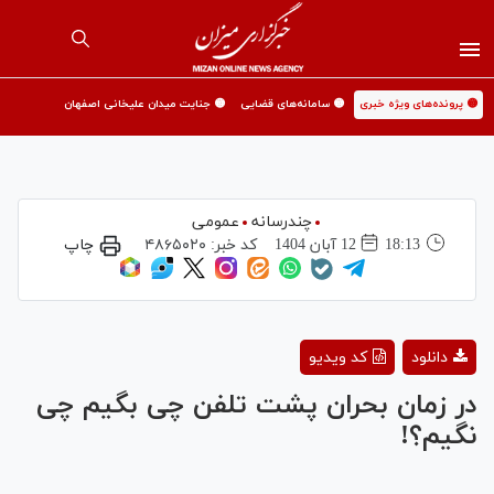
🟡 پرونده‌های ویژه خبری
🟡 سامانه‌های قضایی
🟡 جنایت میدان علیخانی اصفهان
چندرسانه
عمومی
18:13
12 آبان 1404
کد خبر:
۴۸۶۵۰۲۰
چاپ
Play
دانلود
کد ویدیو
Video
در زمان بحران پشت تلفن چی بگیم چی
نگیم؟!