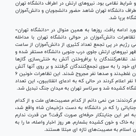
و شرایط نظامی بود. نیروهای ارتش در اطراف دانشگاه تهران
اطراف دانشگاه تهران شاهد حضور دانشجویان و دانش‌آموزان
گاه برپا شد.
بدون زد و خورد ادامه یافت. روز‌ها به همین منوال در «دانشگاه تهران»
شت تا این که در روز سیزده آبان‌ماه ۱۳۵۷ تظاهرات دانش‌آموزان در حوالی دانشگاه تهران با مداخله
ی رژیم در پی تجمع تعداد کثیری از دانش‌آموزان از ساعت
صبح دانشگاه را محاصره کردند. حدود ساعت ۱۲ ظهر نیروهای ارتش جلوی درب جنوبی دانشگاه مستقر شده و
ند. تظاهرکنندگان با برافروختن آتش به خنثی‌سازی گاز‌ها
ی خود را به سوی تجمع‌کنندگان گرفتند و بر روی آنها آتش
گشودند. تعداد زیادی از دانش‌آموزان در خاک و خون غلطیدند و صد‌ها نفر مجروح شدند. این تظاهرات خونین ۶
ساعت ادامه داشت. خبرگزاری‌ها تعداد شهدا را ۱۰ نفر اعلام کردند در حالی که به ادعای انقلابیون، این تعداد
 کردندند: من نمی‏ دانم از کدام مصیبت‌های ملت و از کدام
نایاتی را که در دانشگاه به دست دژخیمان شاه واقع شد،
به امر این جنایتکار حرفه‏‌ای صورت گرفت؟ من قدرت ندارم
 به خاک و خون کشیده بشمارم. هر روز اخبار واصله، ما را به
دان اسلام به مصیبت‌های تازه ‏ای مبتلا هستند.