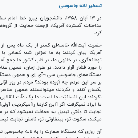
تسخیر لانه جاسوسی
در ۱۳ آبان ۱۳۵۸، دانشجویان پیرو خط
مداخلات گسترده آمریکا، ازجمله حمایت از گروه‌
کرد.
حضرت آیت‌الله خامنه‌ای کمتر از یک ماه پس از
آمریکا بیان کردند: به ما تعرّض شد؛ کسانی با 
توطئه‌گری، در خانهی ما، در قلب کشور ما جمع آمدن
را مورد فشار قرار دادند. در طول زمان، همین عنا
دستگاه‌های جاسوسی سی ¬آی اِی و همهی دستگاه‌ه
بر سر این مردم چه آورده بودند؟ مردم در روز اوّ
یکسان کنند و نکردند؛ میتوانستند همهی عناصری 
نکردند؛ این انسانیّت ما است؛ ما یک ملّت انقلابی
ما ایراد نمیگرفت اگر [این کار‌ها را]میکردیم، [ولی
نجابت تا وقتی تبدیل به حماقت نمیشود که در م
میکند، سکوت تو، بیتفاوتی تو، نامش نجابت نی
آن روزی که دستگاه سفارت را به لانه جاسوسی تبدیل