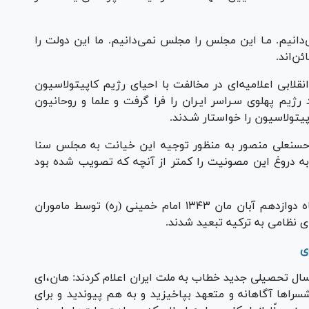
دانیم. مـا این مجلس را مجلس نمی‌دانیم. ما این دولت را
ئن‌اند.
انقلابی اعلامیه‌ای در مخالفت با احیای رژیم کاپیتولاسیون
ژیم پهلوی سـراسر ایـران را فرا گرفت و علما و روحانیون
یتولاسیون را خواستار شـدند.
 حسنعلی منصور به منظور توجیه این خیانت به مجلس سنا
ه دروغ این مصونیت را کمتر از آنچه که تصویب شده بود
در ادامه واکنش رژیم پهلوی به اعتراضات شامگاه دوازدهم آبان مان ۱۳۴۳ امام خمینی (ره) توسط ماموران
ی
آغاز سال تحصیلی جدید خطاب به ملت ایران اعلام کردند: هان،‌ای
را‌ها آگاهانه و متعهد بپاخیزید و به هم پیوندید و برای