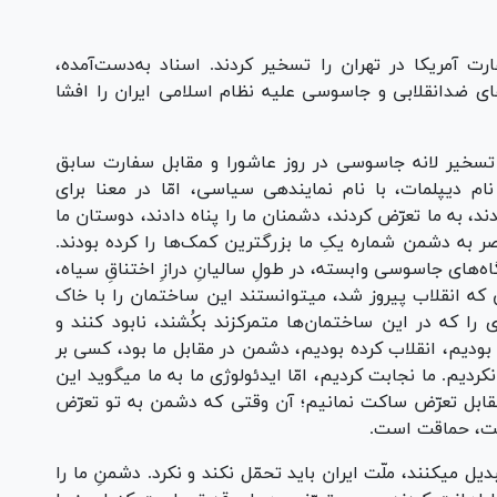
 امام سفارت آمریکا در تهران را تسخیر کردند. اسناد به‌دست‌آمده،
های ضدانقلابی و جاسوسی علیه نظام اسلامی ایران را افشا
 تسخیر لانه جاسوسی در روز عاشورا و مقابل سفارت سابق
نام دیپلمات، با نام نمایندهی سیاسی، امّا در معنا برای
د، به ما تعرّض کردند، دشمنان ما را پناه دادند، دوستان ما
صر به دشمن شماره یکِ ما بزرگترین کمک‌ها را کرده بودند.
ای جاسوسی وابسته، در طولِ سالیانِ درازِ اختناقِ سیاه،
لی که انقلاب پیروز شد، میتوانستند این ساختمان را با خاک
را که در این ساختمان‌ها متمرکزند بکُشند، نابود کنند و
 بودیم، انقلاب کرده بودیم، دشمن در مقابل ما بود، کسی بر
]نکردیم. ما نجابت کردیم، امّا ایدئولوژی ما به ما میگوید این
قابل تعرّض ساکت نمانیم؛ آن وقتی که دشمن به تو تعرّض
ست، حماقت است.
 میکنند، ملّت ایران باید تحمّل نکند و نکرد. دشمنِ ما را