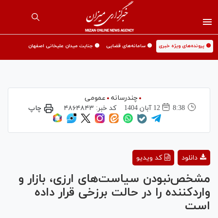
🟡 پرونده‌های ویژه خبری
🟡 سامانه‌های قضایی
🟡 جنایت میدان علیخانی اصفهان
چندرسانه
عمومی
8:38
12 آبان 1404
کد خبر:
۴۸۶۴۸۴۳
چاپ
Play
دانلود
کد ویدیو
Video
مشخص‌نبودن سیاست‌های ارزی، بازار و
واردکننده را در حالت برزخی قرار داده
است