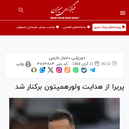
🟡 پرونده‌های ویژه خبری
🟡 سامانه‌های قضایی
🟡 جنایت میدان علیخانی اصفهان
ورزشی
اخبار خارجی
16:51
11 آبان 1404
کد خبر:
۴۸۶۴۸۰۳
چاپ
پریرا از هدایت ولورهمپتون برکنار شد