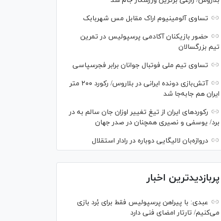
بلاروس/ زارعی برترین ورزشکار جام شد
تساوی آلومینیوم اراک مقابل مس شهربابک
حضور بازیکنان آکادمی پرسپولیس در تمرین
تیم بزرگسالان
تساوی تیم ملی فوتبال جوانان برابر فجرسپاسی
آتش‌بازی دونده ایرانی در بلاروس/ رکورد ۲۰۰ متر
ایران هم جابه‌جا شد
رکورد‌های ایران از تیغ تغییر اوزان جان سالم به در
برد/ یوسفی و نصیری همچنان در صدر جهان
دروازه‌بان لالیگایی دوباره در رادار استقلال
پربازدیدترین اخبار
عبدی: با پیراهن پرسپولیس فقط برای بُرد بازی
می‌کنیم/ تارتار امضای فنی دارد