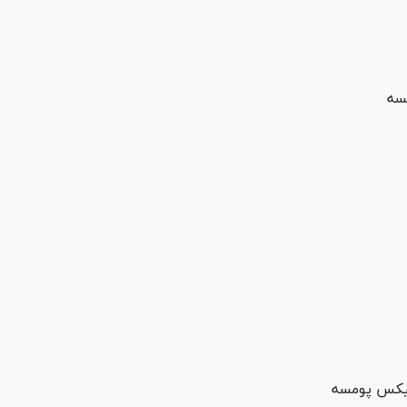
مسه
میکس پومسه