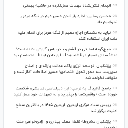
انهدام کنترل‌شده مهمات عمل‌نکرده در حاشیه بهمئی
محسن رضایی: اجازه باز شدن مسیر دوم در تنگه هرمز را
نخواهیم داد
نباید به دشمنان اجازه دهیم از تنگه هرمز برای اقدام علیه
ملت ایران استفاده کنند
هیچ‌گونه اصابتی در قشم و بندرعباس گزارش نشده است/
منشأ صدای انفجار در قشم، هدف قرار دادن اهداف متخاصم بود
پزشکیان: توسعه انرژی پاک، عدالت یارانه‌ای و اصلاح
مدیریت، سه محور تحول اقتصادی/ مسیر اصلاحات آغاز شده و
متوقف نخواهد شد
پاسخ قالیباف به ترامپ: این دیپلماسی نمایشی، شکست
خورده است / واقعیت‌ها را بپذیرید و به تعهدات خود عمل کنید
رییس ستاد مرکزی اربعین: اربعین ۱۴۰۵ در بالاترین سطح
امنیت برگزار شد
پزشکیان:مشروطه نقطه عطف بیداری و آزادی‌خواهی ملت
ایران بود