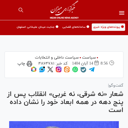
🟡 پرونده‌های ویژه خبری
🟡 سامانه‌های قضایی
🟡 جنایت میدان علیخانی اصفهان
سیاست
سیاست داخلی و انتخابات
8:56
14 آبان 1404
کد خبر:
۴۸۶۴۷۸۱
چاپ
گفت‌وگو|
شعار «نه شرقی، نه غربی» انقلاب پس از
پنج دهه در همه ابعاد خود را نشان داده
است