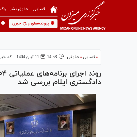
قضایی
حقوق بشر
وکی
🟡 پرونده‌های ویژه خبری
🟡 
قضایی
حقوقی
14:58
11 آبان 1404
کد خبر
دادگستری ایلام بررسی شد