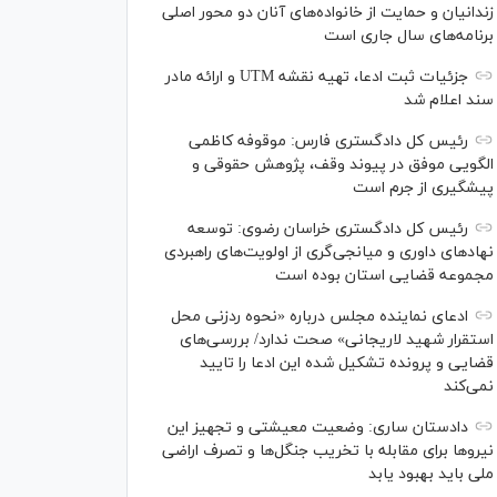
زندانیان و حمایت از خانواده‌های آنان دو محور اصلی
برنامه‌های سال جاری است
جزئیات ثبت ادعا، تهیه نقشه UTM و ارائه مادر
سند اعلام شد
رئیس کل دادگستری فارس: موقوفه کاظمی
الگویی موفق در پیوند وقف، پژوهش حقوقی و
پیشگیری از جرم است
رئیس کل دادگستری خراسان رضوی: توسعه
نهاد‌های داوری و میانجی‌گری از اولویت‌های راهبردی
مجموعه قضایی استان بوده است
ادعای نماینده مجلس درباره «نحوه ردزنی محل
استقرار شهید لاریجانی» صحت ندارد/ بررسی‌های
قضایی و پرونده تشکیل شده این ادعا را تایید
نمی‌کند
دادستان ساری: وضعیت معیشتی و تجهیز این
نیرو‌ها برای مقابله با تخریب جنگل‌ها و تصرف اراضی
ملی باید بهبود یابد