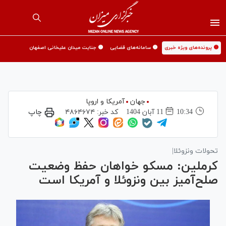
🟡 پرونده‌های ویژه خبری
🟡 سامانه‌های قضایی
🟡 جنایت میدان علیخانی اصفهان
جهان
آمریکا و اروپا
10:34
11 آبان 1404
کد خبر:
۴۸۶۴۶۷۴
چاپ
تحولات ونزوئلا|
کرملین: مسکو خواهان حفظ وضعیت
صلح‌آمیز بین ونزوئلا و آمریکا است