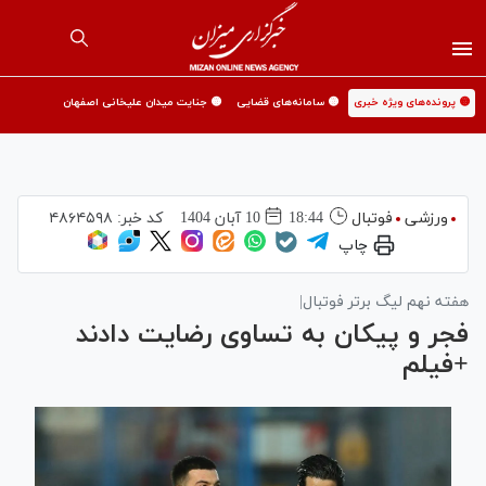
🟡 پرونده‌های ویژه خبری
🟡 سامانه‌های قضایی
🟡 جنایت میدان علیخانی اصفهان
ورزشی
فوتبال
18:44
10 آبان 1404
کد خبر:
۴۸۶۴۵۹۸
چاپ
هفته نهم لیگ برتر فوتبال|
فجر و پیکان به تساوی رضایت دادند
+فیلم