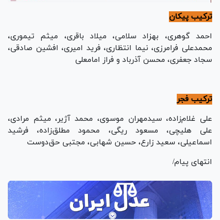
ترکیب پیکان
احمد گوهری، بهزاد سلامی، میلاد باقری، میثم تیموری،
محمدعلی فرامرزی، نیما انتظاری، فرید امیری، افشین صادقی،
سجاد جعفری، محسن آذرباد و فراز امامعلی
ترکیب فجر
علی غلام‌زاده، سیدمهران موسوی، محمد آژیر، میثم مرادی،
علی هلیچی، مسعود ریگی، محمود مطلق‌زاده، فرشید
اسماعیلی، سعید زارع، حسین شهابی، مجتبی حق‌دوست
انتهای پیام/