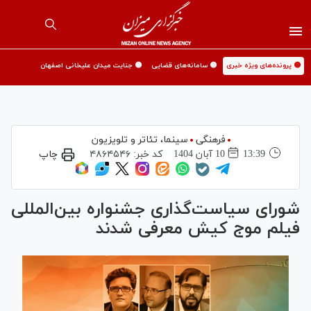
🟡 پرونده‌های ویژه خبری
🟡 سامانه‌های قضایی
🟡 جنایت میدان علیخانی اصفهان
فرهنگی
سینما،‌ تئاتر و تلویزیون
13:39
10 آبان 1404
کد خبر:
۴۸۶۴۵۴۶
چاپ
شورای سیاست‌گذاری جشنواره بین‌المللی
فیلم موج کیش معرفی شدند