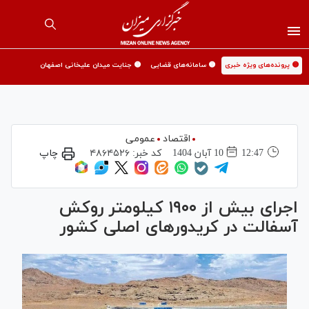
🟡 پرونده‌های ویژه خبری
🟡 سامانه‌های قضایی
🟡 جنایت میدان علیخانی اصفهان
اقتصاد
عمومی
12:47
10 آبان 1404
کد خبر:
۴۸۶۴۵۲۶
چاپ
اجرای بیش از ۱۹۰۰ کیلومتر روکش
آسفالت در کریدورهای اصلی کشور