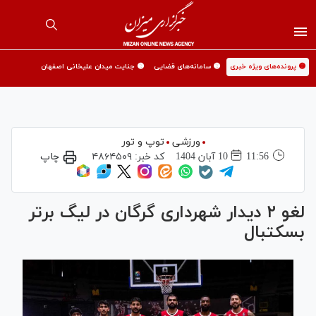
🟡 پرونده‌های ویژه خبری
🟡 سامانه‌های قضایی
🟡 جنایت میدان علیخانی اصفهان
ورزشی
توپ و تور
11:56
10 آبان 1404
کد خبر:
۴۸۶۴۵۰۹
چاپ
لغو ۲ دیدار شهرداری گرگان در لیگ برتر
بسکتبال