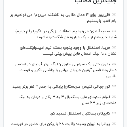
جدیدترین مطالب
قلی‌پور: برای ۳ مدال طلایی به تاشکند می‌روم/ می‌خواهیم بر
بام آسیا بایستیم
سعیدآبادی: می‌توانیم اتفاقات بزرگی در ناگویا رقم بزنیم/
شاید حریفانم از سبک مبارزه من شگفت‌زده شوند
فریبا: استقلال با وجود پنجره بسته تیم امیدوارکننده‌ای
نشان داد/ لیگ امسال قابل پیش‌بینی نیست
بدون حتی یک سرمربی خارجی؛ لیگ برتر فوتبال در انحصار
داخلی‌ها/ فصل آزمون مربیان ایرانی با چاشنی تکرار و فرصت
طلایی
تور جهانی تنیس صربستان| یزدانی به جمع ۴ نفر برتر رسید
اعزام تیم‌های ملی بسکتبال ۳ به ۳ زنان و مردان به لیگ
ملت‌های زیر ۲۳ سال
کاپیتان بسکتبال استقلال تمدید کرد
پیاتزا به تهران رسید؛ رقابت ۲۸ بازیکن برای حضور در فهرست