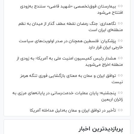
بیمارستان فوق‌تخصصی «شهید قاضی» سنندج به‌زودی
افتتاح می‌شود
نگاهداری: جنگ رمضان نقطه عطف گذار از میدان به نظم
منطقه‌ای ایران است
پزشکیان: فلسطین همچنان در صدر اولویت‌های سیاست
خارجی ایران قرار دارد
هشدار رئیس کمیسیون امنیت ملی به آمریکا؛ به زودی از
منطقه اخراج می‌شوید
توافق ایران و عمان به معنای بازگشایی فوری تنگه هرمز
نیست
پنجشنبه؛ پایان ﻋﻤﻠﯿﺎﺕ ﺧﺪﻣﺖ‌ﺭﺳﺎﻧﯽ در پایانه‌های مرزی ﺑﻪ
ﺯﺍﺋﺮان ﺍﺭﺑﻌﯿﻦ
تأخیر در توافق ایران و عمان به‌دلیل مداخله آمریکا
پربازدیدترین اخبار