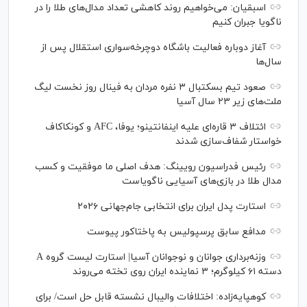
اسبقیان: می‌خواهیم روند کاهشی تعداد مدال‌های طلا را در
ناگویا جبران کنیم
آغاز دوباره فعالیت باشگاه دوچرخه‌سواری استقلال پس از
سال‌ها
صعود تیم بسکتبال ۳ نفره مردان به فینال روز نخست لیگ
ملت‌های زیر ۲۳ سال آسیا
ائتلاف ۳ قاره‌ای علیه اینفانتینو؛ یوفا، AFC و کونکاکاف
خواستار شفاف‌سازی شدند
رئیس فدراسیون رویینگ: هدف اصلی ما موفقیت و کسب
مدال طلا در بازی‌های آسیایی ناگویاست
استارت پدل ایران برای انتخابی جام‌جهانی ۲۰۲۶
مدافع سابق پرسپولیس به پاختاکور پیوست
وزنه‌برداری جوانان و نوجوانان آسیا| استارت لیست گروه A
دسته ۶۱ کیلوگرم؛ ۳ نماینده ایران روی تخته می‌روند
کوهپایه‌زاده: اختلافات والیبال نشسته قابل حل است/ برای