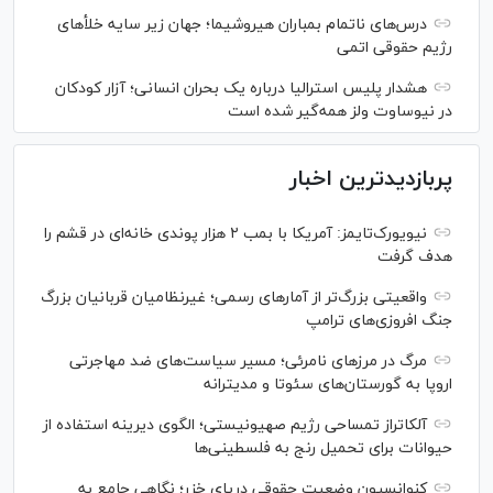
درس‌های ناتمام بمباران هیروشیما؛ جهان زیر سایه خلأ‌های
رژیم حقوقی اتمی
هشدار پلیس استرالیا درباره یک بحران انسانی؛ آزار کودکان
در نیوساوت ولز همه‌گیر شده است
پربازدیدترین اخبار
نیویورک‌تایمز: آمریکا با بمب ۲ هزار پوندی خانه‌ای در قشم را
هدف گرفت
واقعیتی بزرگ‌تر از آمار‌های رسمی؛ غیرنظامیان قربانیان بزرگ
جنگ افروزی‌های ترامپ
مرگ در مرز‌های نامرئی؛ مسیر سیاست‌های ضد مهاجرتی
اروپا به گورستان‌های سئوتا و مدیترانه
آلکاتراز تمساحی رژیم صهیونیستی؛ الگوی دیرینه استفاده از
حیوانات برای تحمیل رنج به فلسطینی‌ها
کنوانسیون وضعیت حقوقی دریای خزر؛ نگاهی جامع به