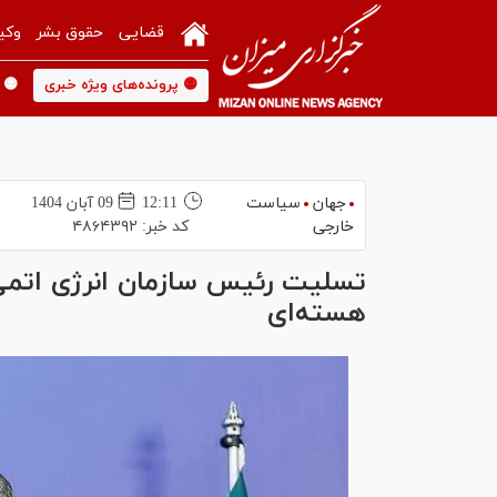
قضایی
حقوق بشر
وکی
🟡 پرونده‌های ویژه خبری
🟡 
جهان
سیاست
12:11
09 آبان 1404
خارجی
کد خبر:
۴۸۶۴۳۹۲
تسلیت رئیس سازمان انرژی ات
هسته‌ای