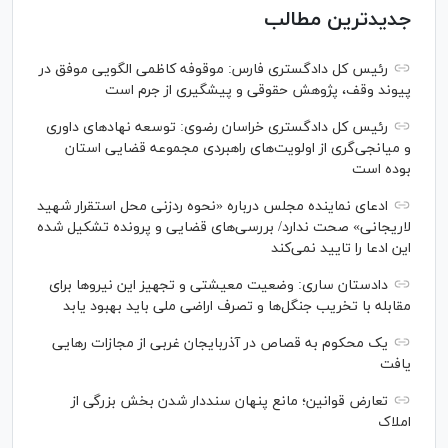
جدیدترین مطالب
رئیس کل دادگستری فارس: موقوفه کاظمی الگویی موفق در
پیوند وقف، پژوهش حقوقی و پیشگیری از جرم است
رئیس کل دادگستری خراسان رضوی: توسعه نهاد‌های داوری
و میانجی‌گری از اولویت‌های راهبردی مجموعه قضایی استان
بوده است
ادعای نماینده مجلس درباره «نحوه ردزنی محل استقرار شهید
لاریجانی» صحت ندارد/ بررسی‌های قضایی و پرونده تشکیل شده
این ادعا را تایید نمی‌کند
دادستان ساری: وضعیت معیشتی و تجهیز این نیرو‌ها برای
مقابله با تخریب جنگل‌ها و تصرف اراضی ملی باید بهبود یابد
یک محکوم به قصاص در آذربایجان‌ غربی از مجازات رهایی
یافت
تعارض قوانین؛ مانع پنهان سنددار شدن بخش بزرگی از
املاک