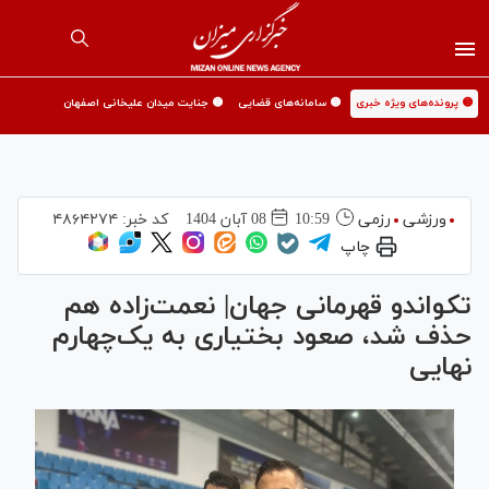
🟡 پرونده‌های ویژه خبری
🟡 سامانه‌های قضایی
🟡 جنایت میدان علیخانی اصفهان
ورزشی
رزمی
10:59
08 آبان 1404
کد خبر:
۴۸۶۴۲۷۴
چاپ
تکواندو قهرمانی جهان| نعمت‌زاده هم
حذف شد، صعود بختیاری به یک‌چهارم
نهایی