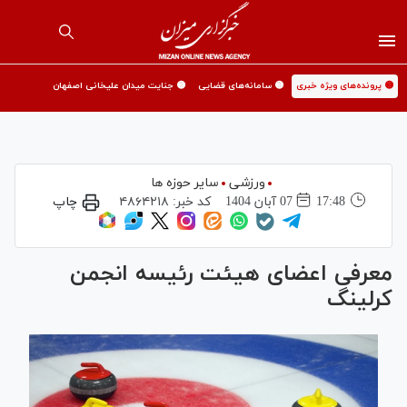
🟡 پرونده‌های ویژه خبری
🟡 سامانه‌های قضایی
🟡 جنایت میدان علیخانی اصفهان
ورزشی
سایر حوزه ها
17:48
07 آبان 1404
کد خبر:
۴۸۶۴۲۱۸
چاپ
معرفی اعضای هیئت رئیسه انجمن
کرلینگ