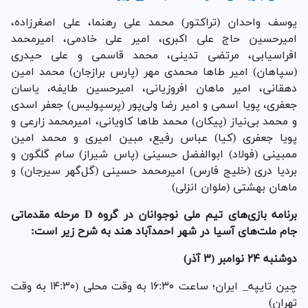
یوسف واحدان (تراکتور) محمد علی رهنما، علی اصغرزاده،
امیرحسین حاج علی اکبری، امیر علی خادمی، امیرمحمد
افراسیابی، مرتضی تدینی، محمد قاسمی و علی حیدری
(سپاهان) امیر طا‌ها محمدی مهر (پارس برازجان) محمد امین
دهقانی، امیر ماهان افروزیانی، امیرحسین طایفه، یاسان
جعفری، پویا اسمی و امیر رضا ولی‌پور (پرسپولیس) جعفر اسدی
و محمد بی‌نیاز (پیکان) محمد طا‌ها کاویانی، امیرمحمد زارعی و
پویا جعفری (کیا) عباس رفیع، مبین امیری و محمد امین
ممبینی (فولاد) ابوالفضل حسینی (پاس شیراز) سام گلگون و
بردیا دری (خلیج فارس) امیرمحمد حسینی (گل‌گهر سیرجان) و
ماهان بهشتی (ملوان انزلی)
برنامه بازی‌های تیم ملی نوجوانان در گروه D مرحله مقدماتی
جام ملت‌های آسیا در شهر احمدآباد هند به شرح زیر است:
دوشنبه ۲۴ نوامبر (۳ آذر)
چین تایپه_ ایران؛ ساعت ۱۶:۳۰ به وقت محلی (۱۴:۳۰ به وقت
تهران)