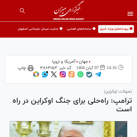
🟡 پرونده‌های ویژه خبری
🟡 سامانه‌های قضایی
🟡 جنایت میدان علیخانی اصفهان
جهان
آمریکا و اروپا
14:16
07 آبان 1404
کد خبر:
۴۸۶۴۱۵۴
چاپ
تحولات اوکراین|
ترامپ: راه‌حلی برای جنگ اوکراین در راه
است