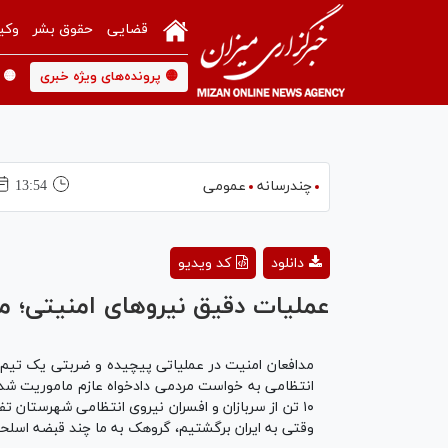
قضایی
حقوق بشر
وکی
🟡 پرونده‌های ویژه خبری
🟡 
چندرسانه
عمومی
13:54
دانلود
کد ویدیو
عملیات دقیق نیروهای امنیتی؛ 
انتظامی به خواست مردمی دادخواه عازم ماموریت شدند،
وقتی به ایران برگشتیم، گروهک به ما چند قبضه اسلح