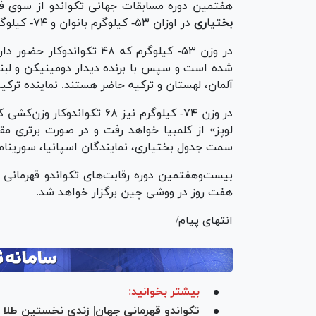
هفتمین دوره مسابقات جهانی تکواندو از سوی ف
بختیاری
در اوزان ۵۳- کیلوگرم بانوان و ۷۴- کیلوگرم آقایان هر دو نماینده کشورمان رقبای خود را شناختند.
در وزن ۵۳- کیلوگرم که ۴۸ تکواندوکار حضور دارند،
شده است و سپس با برنده دیدار دومینیکن و لبن
آلمان، لهستان و ترکیه حاضر هستند. نماینده ترکی
در وزن ۷۴- کیلوگرم نیز ۶۸ تکواندوکار وزن‌کشی کرده‌اند و
لوپز» از کلمبیا خواهد رفت و در صورت برتری مق
سمت جدول بختیاری، نمایندگان اسپانیا، سورینام،
هفت روز در ووشی چین برگزار خواهد شد.
انتهای پیام/
بیشتر بخوانید: