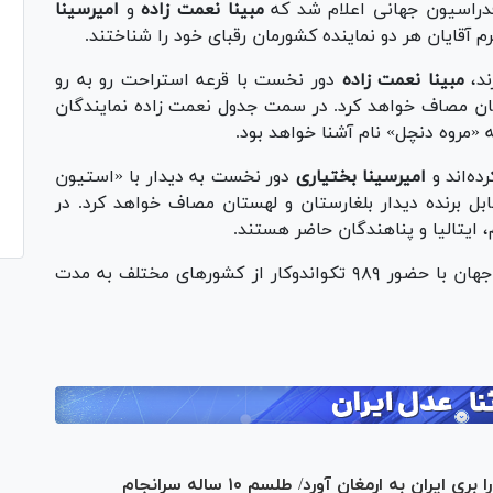
دراسیون جهانی اعلام شد که
مبینا نعمت زاده
و
امیرسینا
مبینا نعمت زاده
دور نخست با قرعه استراحت رو به رو
ان مصاف خواهد کرد. در سمت جدول نعمت زاده نمایندگان
ه «مروه دنچل» نام آشنا خواهد بود.
امیرسینا بختیاری
دور نخست به دیدار با «استیون
ابل برنده دیدار بلغارستان و لهستان مصاف خواهد کرد. در
 ایتالیا و پناهندگان حاضر هستند.
بیست‌وهفتمین دوره رقابت‌های تکواندو قهرمانی جهان با حضور ۹۸۹ تکواندوکار از کشور‌های مختلف به مدت
تکواندو قهرمانی جهان| زندی نخستین طلا را بری ایران به ارمغان آورد/ طلسم ۱۰ ساله سرانجام