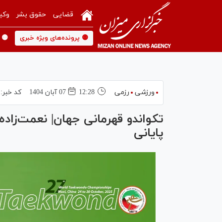
قضایی
حقوق بشر
وکی
🟡 پرونده‌های ویژه خبری
🟡 
ورزشی
رزمی
12:28
07 آبان 1404
کد خبر:
تکواندو قهرمانی جهان| نعمت‌زاده 
پایانی