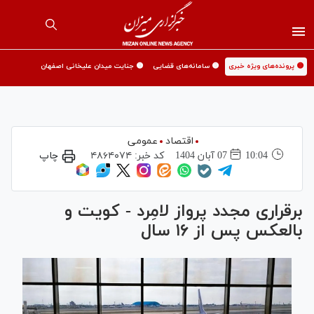
🟡 پرونده‌های ویژه خبری
🟡 سامانه‌های قضایی
🟡 جنایت میدان علیخانی اصفهان
اقتصاد
عمومی
10:04
07 آبان 1404
کد خبر:
۴۸۶۴۰۷۴
چاپ
برقراری مجدد پرواز لامِرد - کویت و
بالعکس پس از ۱۶ سال