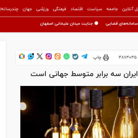
ل آنلاین
جامعه
سیاست
اقتصاد
فرهنگی
ورزشی
جهان
چندرسانه‌ا
سامانه‌های قضایی
🟡 جنایت میدان علیخانی اصفهان
۴۸۶۴۰۴۵
چاپ
یران سه برابر متوسط جهانی است