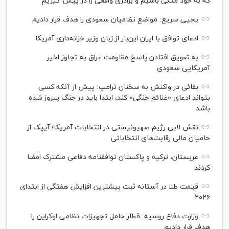
که به خود متکی باشیم و برادری واقعی را در پیش گیریم
یحیی سریع: مواضع نظامیان سعودی را هدف قرار دادیم
ادعای توافق با ایران این‌بار از زبان وزیر خزانه‌داری آمریکا
به تعویق افتادن پاسخ مقاومت عراق به تجاوز اخیر
آمریکایی سعودی
بقائی در واکنش به سخنان ترامپ: پیش از آنکه کسی
بتواند ادعای «غنائم جنگی» کند، ابتدا باید در جنگ پیروز شده
باشد
نقش لابی رژیم صهیونیستی در انتخابات آمریکا؛ آیپک از
حامیان مالی رقابت‌های انتخاباتی
عربستان، ترکیه و پاکستان توافقنامه دفاعی مشترک امضا
کردند
قیمت طلا در آستانه ثبت بیشترین افزایش هفتگی از ابتدای
۲۰۲۶
وزارت دفاع روسیه: قطار حامل تجهیزات نظامی اوکراین را
هدف قرار دادیم