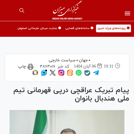
🟡 پرونده‌های ویژه خبری
🟡 سامانه‌های قضایی
🟡 جنایت میدان علیخانی اصفهان
جهان
سیاست خارجی
19:31
06 آبان 1404
کد خبر:
۴۸۶۴۰۱۶
چاپ
پیام تبریک عراقچی درپی قهرمانی تیم
ملی هندبال بانوان