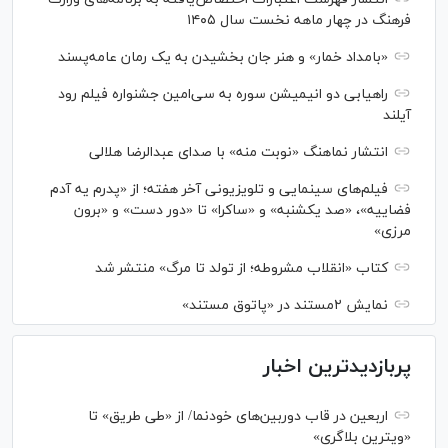
فرهنگ در چهار ماهه نخست سال ۱۴۰۵
«بامداد خمار» و هنر جان بخشیدن به یک رمان عامه‌پسند
راهیابی دو انیمیشن سوره به سی‌امین جشنواره فیلم رود
آیلند
انتشار نماهنگ «نوبت منه» با صدای عبدالرضا هلالی
فیلم‌های سینمایی و تلویزیونی آخر هفته؛ از «پدرم یه آدم
فضاییه»، «صد یکشنبه» و «ساکرا» تا «دور دست» و «برون
مرزی»
کتاب «انقلاب مشروطه؛ از تولد تا مرگ» منتشر شد
نمایش ۲مستند در «پاتوق مستند»
پربازدیدترین اخبار
اربعین در قاب دوربین‌های خودنما/ از «طی طریق» تا
«ویترین بلاگری»