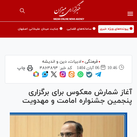
🟡 پرونده‌های ویژه خبری
🟡 سامانه‌های قضایی
🟡 جنایت میدان علیخانی اصفهان
فرهنگی
ادبیات، دین و اندیشه
10:46
06 آبان 1404
کد خبر:
۴۸۶۳۸۹۴
چاپ
آغاز شمارش معکوس برای برگزاری
پنجمین جشنواره امامت و مهدویت