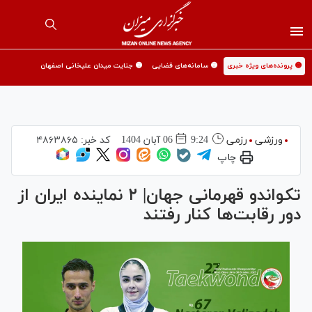
🟡 پرونده‌های ویژه خبری
🟡 سامانه‌های قضایی
🟡 جنایت میدان علیخانی اصفهان
ورزشی
رزمی
9:24
06 آبان 1404
کد خبر:
۴۸۶۳۸۶۵
چاپ
تکواندو قهرمانی جهان| ۲ نماینده ایران از
دور رقابت‌ها کنار رفتند