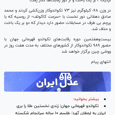
نزدیک ۲ بر یک باخت و از دور رقابت‌ها کنار رفت.
در وزن ۶۸- کیلوگرم نیز ۷۳ تکواندوکار وزن‌کشی کردند و محمد
صادق دهقانی دور نخست با «سرمت کاکوئف» از روسیه که با
پرچم بی طرف در مسابقات حضور دارد دیدار که دو بر یک باخت
و حذف شد.
بیست‌وهفتمین دوره رقابت‌های تکواندو قهرمانی جهان با
حضور ۹۸۹ تکواندوکار از کشور‌های مختلف به مدت هفت روز در
ووشی چین برگزار خواهد شد
انتهای پیام
بیشتر بخوانید:
تکواندو قهرمانی جهان| زندی نخستین طلا را بری
ایران به ارمغان آورد/ طلسم ۱۰ ساله سرانجام شکسته