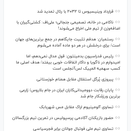
قرارداد وینیسیوس تا ۲۰۳۲ با رئال‌ تمدید شد
ناکامی در خانه، تصمیمی جنجالی؛ علی‌اف: کشتی‌گیران با
اضافه‌وزن از تیم ملی اخراج می‌شوند!
رستمیان: هدفم تثبیت جایگاهم در جمع برترین‌های جهان
است/ برای درخشش در هر دو ماده آماده می‌شوم
رئیس فدراسیون بدمینتون: قول مدال نمی‌دهم، اما
امیدوارم در ناگویا و داکار اتفاقات خوبی بیفتد/ هدف اصلی ما
کسب سهمیه المپیک لس‌آنجلس است
پیروزی پُرگل استقلال مقابل همنام خوزستانی
پایان رقابت دوومیدانی‌کاران ایران در جام بلاروس/ زارعی
برترین ورزشکار جام شد
تساوی آلومینیوم اراک مقابل مس شهربابک
حضور بازیکنان آکادمی پرسپولیس در تمرین تیم بزرگسالان
تساوی تیم ملی فوتبال جوانان برابر فجرسپاسی