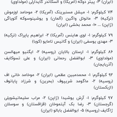
(ایران) ۳- پیتر دوکه (آمریکا) و السکاندر گایدارلی (مولداوی)
۷۴ کیلوگرم: ۱- میشل مسنبرینک (آمریکا) ۲- موحامد اوزموش
(ترکیه) ۳- مانوئل واگین (آلمان) و یوشینوسوکه آئویاگی
(ژاپن) ... ۱۰- محمد بخشی (ایران)
۷۹ کیلوگرم: ۱- لوی هاینس (آمریکا) ۲- ابراهیم یاپراک (ترکیه)
۳- مهدی یوسفی (ایران) و گانیس تامایو (کوبا)
۸۶ کیلوگرم: ۱- ارسلان بالایان (روسیه) ۲- ایگنیو میهالسن
(مولداوی) ۳- ابوالفضل رحمانی (ایران) و علی تسوکایف
(آذربایجان)
۹۲ کیلوگرم: ۱- محمدمبین عظمی (ایران) ۲- موخامد خانی اف
(روسیه) ۲- ماگومد شریپوف (بحرین) و شرزاد پایانوف
(ازبکستان)
۹۷ کیلوگرم: ۱- آرش یوشیدا (ژاپن) ۲- مراب سلیمانیشویلی
(گرجستان) ۳- رضا بک آیتموخان (قزاقستان) و سوسلان
ژاگایف (روسیه) ۵- ابوالفضل بابالو (ایران)