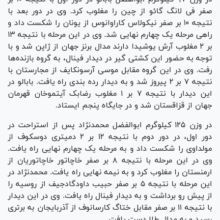
صفر فی لانگ گائو از چین را مغلوب کرد. وی در دور بعد با
نتیجه ۱۰ بر صفر نیکولاس کاراوانوس از یونان را شکست داد و
راهی مرحله یک چهارم نهایی شد. وی در این مرحله با نتیجه ۱۳
بر ۲ مغلوب آرش یوشیدا دارند مدال برنز جهان از ژاپن شد و با
توجه به حضور این کشتی گیر در دیدار فینال، به گروه بازنده‌ها
رفت. وی در این گروه مقابل موسی آرسونکایف از مجارستان با
نتیجه ۷ بر ۲ پیروز شد و به دیدار رده بندی راه یافت. بابالو در
این دیدار با نتیجه ۷ بر ۱ مغلوب رضابک آیتموخان قهرمان
جهان از قزاقستان شد و در جایگاه پنجم ایستاد.
در وزن ۱۲۵ کیلوگرم ابوالفضل محمدنژاد پس از استراحت در
دور اول، در دور دوم با نتیجه ۱۲ بر ۲ دمیتری دوسکوف از
مولداوی را شکست داد و به مرحله یک چهارم نهایی راه یافت.
وی در این مرحله با نتیجه ۸ بر صفر خاچاتور خاچاتوریان از
ارمنستان را مغلوب کرد و به نیمه نهایی راه یافت. محمدنژاد در
این مرحله با نتیجه ۵ بر صفر حبیب داودگادجیف از روسیه را
از پیش رو برداشت و به دیدار فینال راه یافت. وی در این دیدار
با نتیجه ۱۱ بر صفر مقابل ختاگ کارسانوف از آذربایجان به برتری
رسید و به مدال طلا دست یافت.