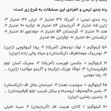
رده بندی تیمی و انفرادی این مسابقات به شرح زیر است:
رده بندی تیمی: ۱- آمریکا ۱۳۷ امتیاز ۲- ایران ۱۲۷ امتیاز ۳-
ژاپن ۸۵ امتیاز ۴- آذربایجان ۸۴ امتیاز ۵- ترکیه ۷۰ امتیاز ۶-
هند ۶۱ امتیاز ۷- گرجستان ۵۴ امتیاز ۸- مولداوی ۵۱ امتیاز ۹-
ازبکستان ۵۰ امتیاز ۱۰- اوکراین ۵۰ امتیاز
۵۷ کیلوگرم: ۱- لوک لیلدهال (آمریکا) ۲- یوتا کیوکوچی (ژاپن)
۳- نودریبک جومانظراف (ازبکستان) و میلاد والی زاده (ایران)
۶۱ کیلوگرم: ۱- جکسن فورست (آمریکا) ۲- عمربک آسان اولو
(قرقیزستان) ۳- تولگا اوزبک (ترکیه) و آکیتو موکایدا (ژاپن) ...
۱۷- رضا مومنی
۶۵ کیلوگرم: ۱- سوجیت (هند) ۲- امیدجان جلال اف (ازبکستان)
۳- بشیر ماگومدوف (روسیه) و بیلال شریپ اولو (قرقیزستان) ...
۱۱- یاسین رضایی (ایران)
۷۰ کیلوگرم: ۱- کانان هیبت اف (آذربایجان) ۲- سینا خلیلی