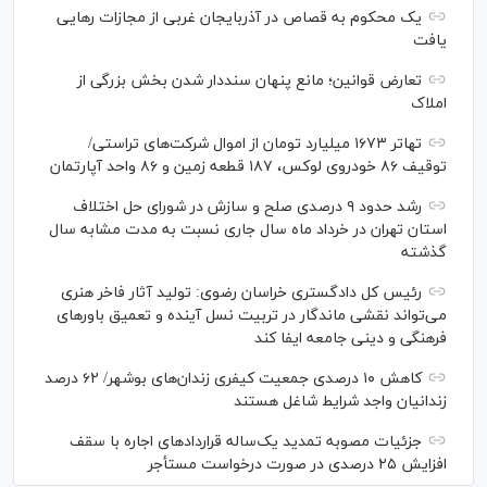
یک محکوم به قصاص در آذربایجان‌ غربی از مجازات رهایی
یافت
تعارض قوانین؛ مانع پنهان سنددار شدن بخش بزرگی از
املاک
تهاتر ۱۶۷۳ میلیارد تومان از اموال شرکت‌های تراستی/
توقیف ۸۶ خودروی لوکس، ۱۸۷ قطعه زمین و ۸۶ واحد آپارتمان
رشد حدود ۹ درصدی صلح و سازش در شورای حل اختلاف
استان تهران در خرداد ماه سال جاری نسبت به مدت مشابه سال
گذشته
رئیس کل دادگستری خراسان رضوی: تولید آثار فاخر هنری
می‌تواند نقشی ماندگار در تربیت نسل آینده و تعمیق باور‌های
فرهنگی و دینی جامعه ایفا کند
کاهش ۱۰ درصدی جمعیت کیفری زندان‌های بوشهر/ ۶۲ درصد
زندانیان واجد شرایط شاغل هستند
جزئیات مصوبه تمدید یک‌ساله قرارداد‌های اجاره با سقف
افزایش ۲۵ درصدی در صورت درخواست مستأجر