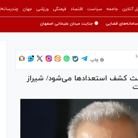
ل آنلاین
جامعه
سیاست
اقتصاد
فرهنگی
ورزشی
جهان
چندرسانه‌ا
سامانه‌های قضایی
🟡 جنایت میدان علیخانی اصفهان
چاپ
اعث کشف استعداد‌ها می‌شود/ شیراز
ت