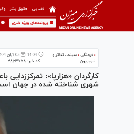
قضایی
حقوق بشر
وکی
🟡 پرونده‌های ویژه خبری
🟡 
فرهنگی
سینما،‌ تئاتر و
14:04
05 آبان 1404
تلویزیون
کد خبر:
۴۸۶۳۷۵۸
کارگردان «هزارپا»: تمرکززدایی ب
شهری شناخته شده در جهان اس