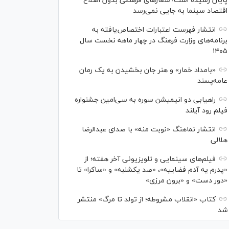
پایان رسیده است/ شعارهای فرهنگی بدون اصلاح
اقتصاد سینما به جایی نمی‌رسد
انتشار فهرست اعتبارات اختصاص‌یافته به
برنامه‌های وزارت فرهنگ در چهار ماهه نخست سال
۱۴۰۵
«بامداد خمار» و هنر جان بخشیدن به یک رمان
عامه‌پسند
راهیابی دو انیمیشن سوره به سی‌امین جشنواره
فیلم رود آیلند
انتشار نماهنگ «نوبت منه» با صدای عبدالرضا
هلالی
فیلم‌های سینمایی و تلویزیونی آخر هفته؛ از
«پدرم یه آدم فضاییه»، «صد یکشنبه» و «ساکرا» تا
«دور دست» و «برون مرزی»
کتاب «انقلاب مشروطه؛ از تولد تا مرگ» منتشر
شد