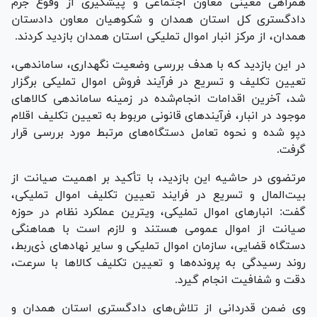
همراهی معینی معاون اجتماعی و پیشگیری از وقوع جرم
دادگستری کل استان همدان و شکوهیان معاون دادستان
همدان، از مرکز انبار اموال تملیکی استان همدان بازدید کردند.
در این بازدید که با هدف بررسی وضعیت نگهداری، ساماندهی،
تعیین تکلیف و تسریع در فرآیند فروش اموال تملیکی برگزار
شد، آخرین اقدامات انجام‌شده در زمینه ساماندهی کالا‌های
موجود در انبار، فرآیند‌های قانونی مربوط به تعیین تکلیف اقلام
دپو شده و نحوه تعامل دستگاه‌های مرتبط مورد بررسی قرار
گرفت.
مرتضوی در حاشیه این بازدید، با تأکید بر اهمیت صیانت از
بیت‌المال و تسریع در فرایند تعیین تکلیف اموال تملیکی،
گفت: انبار‌های اموال تملیکی، ویترین عملکرد نظام در حوزه
صیانت از اموال عمومی هستند و لازم است با هماهنگی
دستگاه قضایی، سازمان اموال تملیکی و سایر نهاد‌های ذی‌ربط،
روند رسیدگی به پرونده‌ها و تعیین تکلیف کالا‌ها با سرعت،
دقت و شفافیت انجام گیرد.
وی ضمن قدردانی از تلاش‌های دادگستری استان همدان و