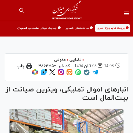
🟡 پرونده‌های ویژه خبری
🟡 سامانه‌های قضایی
🟡 جنایت میدان علیخانی اصفهان
قضایی
حقوقی
14:08
05 آبان 1404
کد خبر:
۴۸۶۳۷۵۶
چاپ
انبار‌های اموال تملیکی، ویترین صیانت از
بیت‌المال است