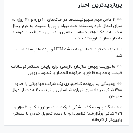
پربازدیدترین اخبار
۲ عامل مهم صهیونیست‌ها در جنگ‌های ۱۲ روزه و ۴۰ روزه به
سزای اعمال خود رسیدند/ امید بهزاد و پوریا صفوت به جرم ارسال
مختصات مکان‌های حساس نظامی و امنیتی برای افسران موساد
به دار مجازات آویخته شدند
جزئیات ثبت ادعا، تهیه نقشه UTM و ارائه مادر سند اعلام
شد
ماموریت رئیس سازمان بازرسی برای پایش مستمر نوسانات
قیمت و مقابله قاطع با هرگونه انحصار یا کمبود دارویی
رسیدگی به پرونده کلاهبرداری یک شرکت مهاجرتی با حدود
۳۰۰ شاکی در دادسرای تهران/ شناسایی و توقیف ۲ همت از اموال
متهمان
دادگاه پرونده کثیرالشاکی شرکت تات موتور تاک با ۲ هزار و
۹۷۹ شاکی برگزار شد/ کلاهبرداری با وعده تحویل خودرو با قیمتی
پایین‌تر از کارخانه