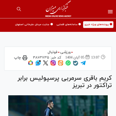
🟡 پرونده‌های ویژه خبری
🟡 سامانه‌های قضایی
🟡 جنایت میدان علیخانی اصفهان
ورزشی
فوتبال
13:07
05 آبان 1404
کد خبر:
۴۸۶۳۷۳۵
چاپ
کریم باقری سرمربی پرسپولیس برابر
تراکتور در تبریز