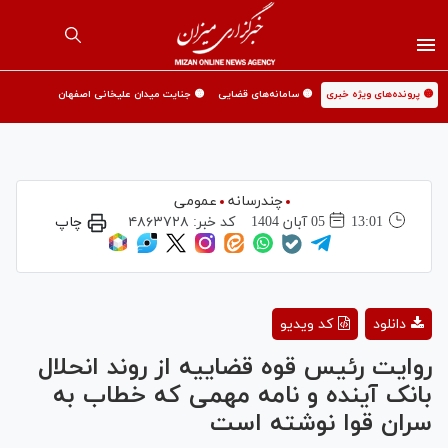
🟡 پرونده‌های ویژه خبری
🟡 سامانه‌های قضایی
🟡 جنایت میدان علیخانی اصفهان
چندرسانه
عمومی
13:01
05 آبان 1404
کد خبر:
۴۸۶۳۷۲۸
چاپ
Play
دانلود
کد ویدیو
Video
روایت رئیس قوه قضاییه از روند انحلال
بانک آینده و نامه مهمی که خطاب به
سران قوا نوشته است