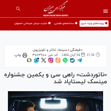
🟡 پرونده‌های ویژه خبری
🟡 سامانه‌های قضایی
🟡 جنایت میدان علیخانی اصفهان
فرهنگی
سینما،‌ تئاتر و تلویزیون
15:56
04 آبان 1404
کد خبر:
۴۸۶۳۶۰۰
چاپ
«ناتوردشت» راهی سی و یکمین جشنواره
مینسک لیستاپاد شد