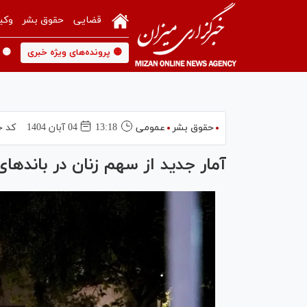
قضایی
حقوق بشر
وکی
🟡 پرونده‌های ویژه خبری
🟡 
حقوق بشر
عمومی
13:18
04 آبان 1404
کد خ
آمار جدید از سهم زنان در باندها