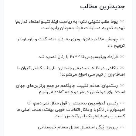
جدیدترین مطالب
یوفا عقب‌نشینی نکرد؛ به ریاست اینفانتینو اعتماد نداریم/
تهدید تحریم مسابقات فیفا همچنان پابرجاست
چرخش ۱۸۰ درجه‌ای؛ رودری به رئال «نه» گفت و بارسلونا را
ترجیح داد
قرارداد وینیسیوس تا ۲۰۳۲ با رئال‌ تمدید شد
ناکامی در خانه، تصمیمی جنجالی؛ علی‌اف: کشتی‌گیران با
اضافه‌وزن از تیم ملی اخراج می‌شوند!
رستمیان: هدفم تثبیت جایگاهم در جمع برترین‌های جهان
است/ برای درخشش در هر دو ماده آماده می‌شوم
رئیس فدراسیون بدمینتون: قول مدال نمی‌دهم، اما
امیدوارم در ناگویا و داکار اتفاقات خوبی بیفتد/ هدف اصلی ما
کسب سهمیه المپیک لس‌آنجلس است
پیروزی پُرگل استقلال مقابل همنام خوزستانی