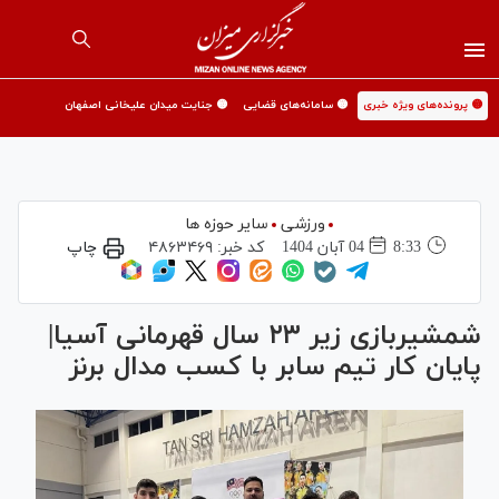
🟡 پرونده‌های ویژه خبری
🟡 سامانه‌های قضایی
🟡 جنایت میدان علیخانی اصفهان
ورزشی
سایر حوزه ها
8:33
04 آبان 1404
کد خبر:
۴۸۶۳۴۶۹
چاپ
شمشیربازی زیر ۲۳ سال قهرمانی آسیا|
پایان کار تیم سابر با کسب مدال برنز