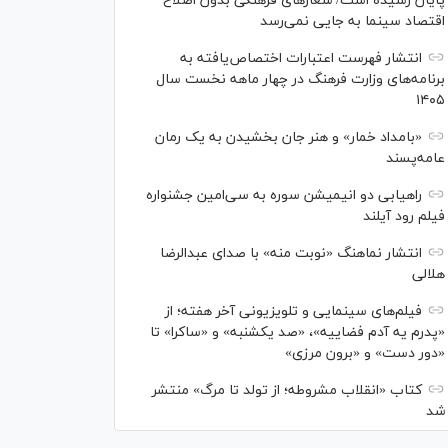
پایان رسیده است/ شعارهای فرهنگی بدون اصلاح
اقتصاد سینما به جایی نمی‌رسد
انتشار فهرست اعتبارات اختصاص‌یافته به
برنامه‌های وزارت فرهنگ در چهار ماهه نخست سال
۱۴۰۵
«بامداد خمار» و هنر جان بخشیدن به یک رمان
عامه‌پسند
راهیابی دو انیمیشن سوره به سی‌امین جشنواره
فیلم رود آیلند
انتشار نماهنگ «نوبت منه» با صدای عبدالرضا
هلالی
فیلم‌های سینمایی و تلویزیونی آخر هفته؛ از
«پدرم یه آدم فضاییه»، «صد یکشنبه» و «ساکرا» تا
«دور دست» و «برون مرزی»
کتاب «انقلاب مشروطه؛ از تولد تا مرگ» منتشر
شد