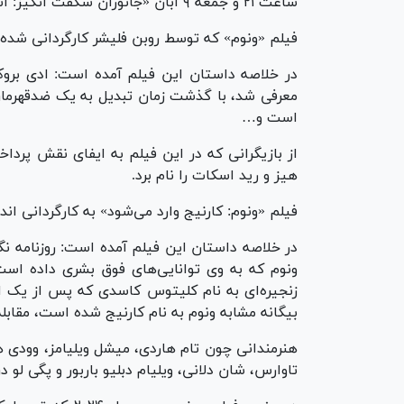
ساعت ۲۱ و جمعه ۹ آبان «جانوران شگفت انگیز: اسرار دامبلدور» محصول ۲۰۲۲ را ساعت ۱۹ پخش خواهد کرد.
فیلم «ونوم» که توسط روبن فلیشر کارگردانی شده، یکشنبه شب س
در خلاصه داستان این فیلم آمده است: ادی بروک
معرفی شد، با گذشت زمان تبدیل به یک ضدقهرمان م
است و…
از بازیگرانی که در این فیلم به ایفای نقش پرداخ
هیز و رید اسکات را نام برد.
فیلم «ونوم: کارنیج وارد می‌شود» به کارگردانی اندی سرکیس دوشنبه ۵ آبان 
در خلاصه داستان این فیلم آمده است: روزنامه نگا
ونوم که به وی توانایی‌های فوق بشری داده است،
زنجیره‌ای به نام کلیتوس کاسدی که پس از یک اع
بیگانه مشابه ونوم به نام کارنیج شده است، مقابل
هنرمندانی چون تام هاردی، میشل ویلیامز، وودی 
تاوارس، شان دلانی، ویلیام دبلیو باربور و پگی لو د