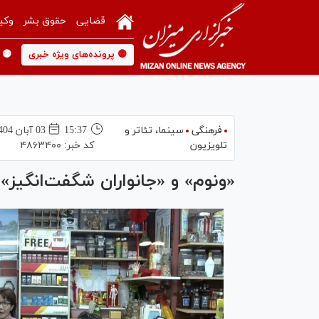
قضایی
حقوق بشر
وکی
🟡 پرونده‌های ویژه خبری
🟡 
فرهنگی
سینما،‌ تئاتر و
15:37
03 آبان 1404
تلویزیون
کد خبر:
۴۸۶۳۴۰۰
«ونوم» و «جانواران شگفت‌انگیز»