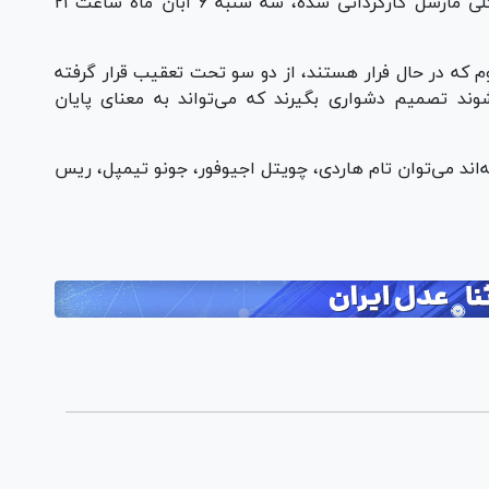
همچنین فیلم «ونوم» محصول ۲۰۲۴ که توسط کلی مارسل کارگردانی شده، سه شنبه ۶ آبان ماه ساعت ۲۱
م که در حال فرار هستند، از دو سو تحت تعقیب قرار گرفته
وند تصمیم دشواری بگیرند که می‌تواند به معنای پایان
ه‌اند می‌توان تام هاردی، چویتل اجیوفور، جونو تیمپل، ریس